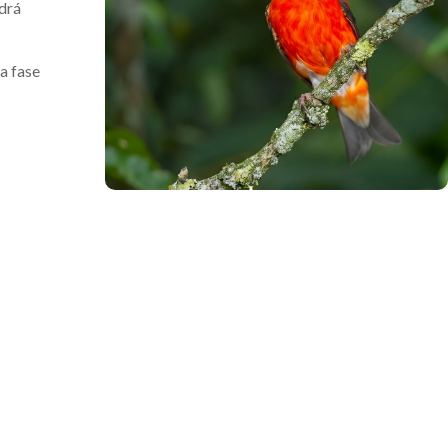
ndrá
a fase
.