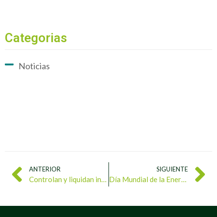
Categorias
Noticias
ANTERIOR
SIGUIENTE
Controlan y liquidan incendio de vegetación en el Parque Universal La Paz de Caricuao
Día Mundial de la Energía: Por la concienciación de la sociedad