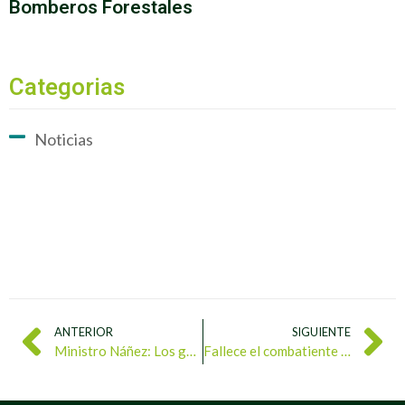
Bomberos Forestales
Categorias
Noticias
ANTERIOR
SIGUIENTE
Ministro Náñez: Los guardaparques se consagran al cuidado de la naturaleza y lo combinan con el amor por la Patria
Fallece el combatiente forestal Manuel Marchán