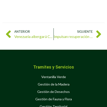
ANTERIOR
SIGUIENTE
Venezuela albergará Congreso Mundial en Defensa de la Madre Tierra en diciembre
Impulsan recuperación ambiental en Aguasay con la plantación de 453 árboles
Tramites y Servicios
Ventanilla Verde
Gestión de la Madera
Gestión de Desechos
Gestión de Fauna y Flora
Gestión Territorial