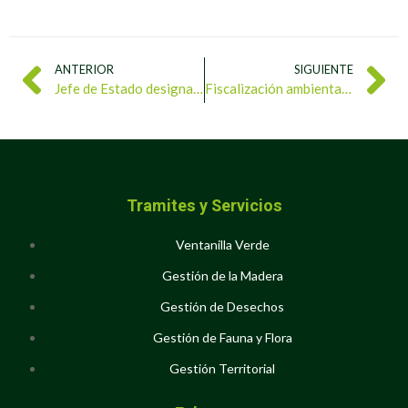
ANTERIOR
SIGUIENTE
Jefe de Estado designa equipo para constituir los Comités de Ecosocialismo de la Gran Misión Madre Tierra Venezuela
Fiscalización ambiental en Monagas detecta irregularidades y toma acciones para su saneamiento
Tramites y Servicios
Ventanilla Verde
Gestión de la Madera
Gestión de Desechos
Gestión de Fauna y Flora
Gestión Territorial