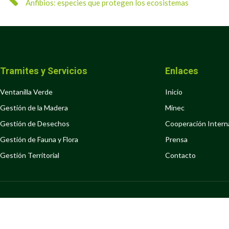
Anfibios: especies que protegen los ecosistemas
Tramites y Servicios
Enlaces
Ventanilla Verde
Inicio
Gestión de la Madera
Minec
Gestión de Desechos
Cooperación Intern
Gestión de Fauna y Flora
Prensa
Gestión Territorial
Contacto
Copyright
Hecho en Software Libre por la Oficina 