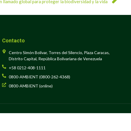
n llamado global para proteger la biodiversidad y la vida
Contacto
Centro Simón Bolívar, Torres del Silencio, Plaza Caracas,
Distrito Capital, República Bolivariana de Venezuela
+58 0212-408-1111
0800-AMBIENT (0800-262-4368)
0800-AMBIENT (online)
-6
er Popular para el Ecosocialismo