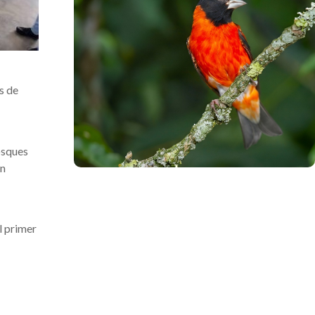
s de
.
osques
on
l primer