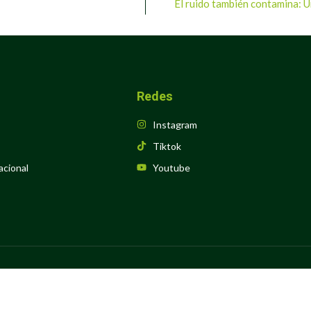
El ruido también contamina: U
Redes
Instagram
Tiktok
acional
Youtube
 © 2025-2026 MINEC | ® Licencia Creative Commons | RIF: G-20011653
de Tecnología de la Información y la Comunicación del Ministerio del Pod