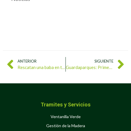
ANTERIOR
SIGUIENTE
Rescatan una baba en terrenos de la Universidad Simón Bolívar
Guardaparques: Primera línea de defensa de los bosques larenses
Tramites y Servicios
Ventanilla Verde
Gestión de la Madera