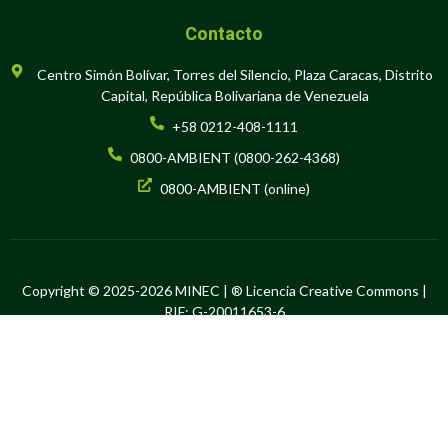
Contacto
Centro Simón Bolívar, Torres del Silencio, Plaza Caracas, Distrito
Capital, República Bolivariana de Venezuela
+58 0212-408-1111
0800-AMBIENT (0800-262-4368)
0800-AMBIENT (online)
Copyright © 2025-2026 MINEC | ® Licencia Creative Commons |
RIF: G-20011653-6
Hecho en Software Libre por la Oficina de Tecnología de la
Información y la Comunicación del Ministerio del Poder Popular para
el Ecosocialismo