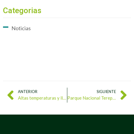
Categorias
Noticias
ANTERIOR
SIGUIENTE
Altas temperaturas y lluvias de rápida evolución este lunes en el territorio nacional
Parque Nacional Terepaima alberga importante cuenca montañosa y biodiversidad