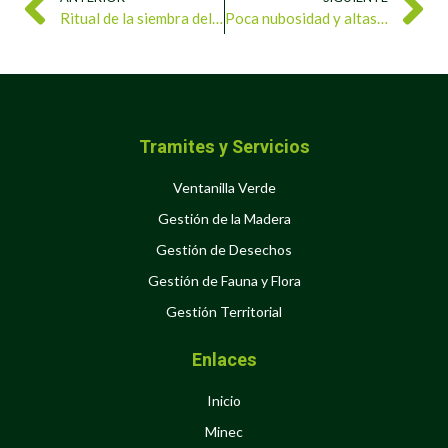
Ritual de la siembra del agua conecta el cuidado ambiental con la cultura ancestral
Poca nubosidad y altas temperaturas predominarán este lunes en buena parte del país
Tramites y Servicios
Ventanilla Verde
Gestión de la Madera
Gestión de Desechos
Gestión de Fauna y Flora
Gestión Territorial
Enlaces
Inicio
Minec