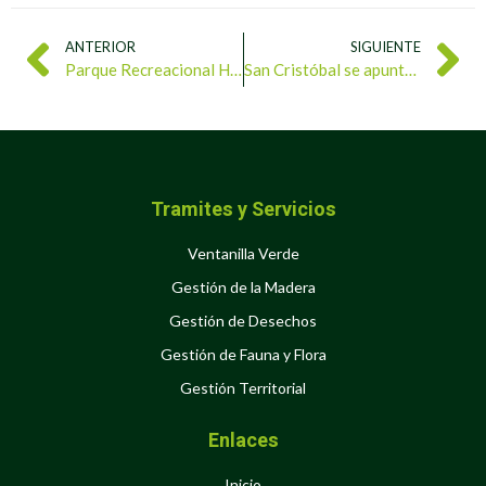
ANTERIOR
SIGUIENTE
Parque Recreacional Histórico Arqueológico San Felipe El Fuerte está de aniversario
San Cristóbal se apuntala como ciudad modelo en manejo de desechos sólidos
Tramites y Servicios
Ventanilla Verde
Gestión de la Madera
Gestión de Desechos
Gestión de Fauna y Flora
Gestión Territorial
Enlaces
Inicio