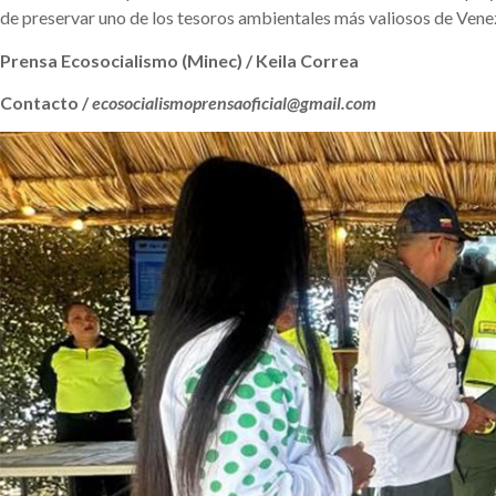
de preservar uno de los tesoros ambientales más valiosos de Vene
Prensa Ecosocialismo (Minec) / Keila Correa
Contacto /
ecosocialismoprensaoficial@gmail.com