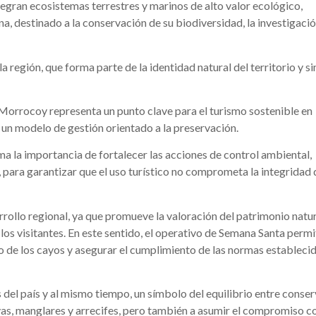
tegran ecosistemas terrestres y marinos de alto valor ecológico,
a, destinado a la conservación de su biodiversidad, la investigaci
 región, que forma parte de la identidad natural del territorio y s
 Morrocoy representa un punto clave para el turismo sostenible en
y un modelo de gestión orientado a la preservación.
a la importancia de fortalecer las acciones de control ambiental,
para garantizar que el uso turístico no comprometa la integridad 
rollo regional, ya que promueve la valoración del patrimonio natur
os visitantes. En este sentido, el operativo de Semana Santa permi
ado de los cayos y asegurar el cumplimiento de las normas estableci
del país y al mismo tiempo, un símbolo del equilibrio entre conser
playas, manglares y arrecifes, pero también a asumir el compromiso c