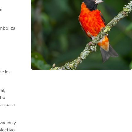
ón
imboliza
.
de los
al,
tió
das para
vación y
olectivo