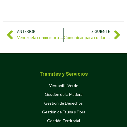
ANTERIOR
SIGUIENTE
Venezuela conmemora el Día Internacional del Trabajador con protagonismo obrero
Comunicar para cuidar la vida: Venezuela impartirá seminario virtual sobre «Comunicación para la Conciencia Ambiental»
Tramites y Servicios
Ventanilla Verde
Gestión de la Madera
Gestión de Desechos
Gestión de Fauna y Flora
Gestión Territorial