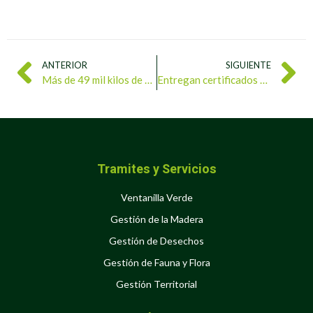
ANTERIOR
SIGUIENTE
Más de 49 mil kilos de sustancias peligrosas incautan en fiscalizaciones ambientales
Entregan certificados de conformación a Consejos Ecosocialistas de Catia La Mar
Tramites y Servicios
Ventanilla Verde
Gestión de la Madera
Gestión de Desechos
Gestión de Fauna y Flora
Gestión Territorial