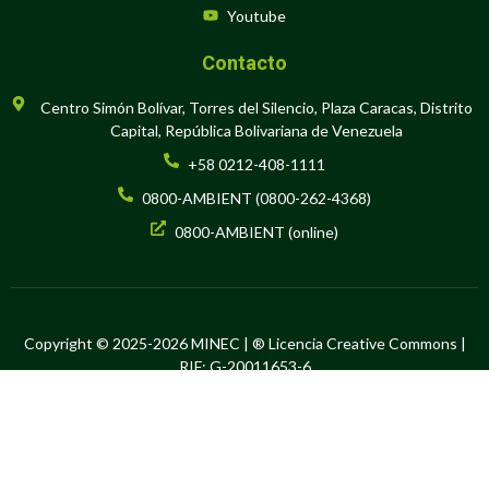
Youtube
Contacto
Centro Simón Bolívar, Torres del Silencio, Plaza Caracas, Distrito
Capital, República Bolivariana de Venezuela
+58 0212-408-1111
0800-AMBIENT (0800-262-4368)
0800-AMBIENT (online)
Copyright © 2025-2026 MINEC | ® Licencia Creative Commons |
RIF: G-20011653-6
Hecho en Software Libre por la Oficina de Tecnología de la
Información y la Comunicación del Ministerio del Poder Popular para
el Ecosocialismo