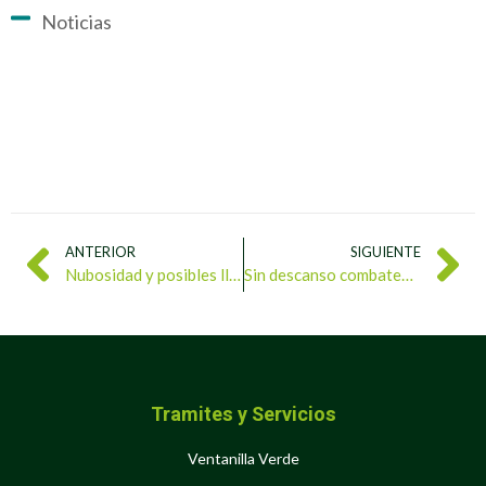
Noticias
ANTERIOR
SIGUIENTE
Nubosidad y posibles lloviznas dispersas en parte del territorio nacional
Sin descanso combaten incendio forestal en Parque Nacional Macarao
Tramites y Servicios
Ventanilla Verde