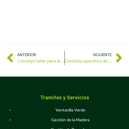
ANTERIOR
SIGUIENTE
Concluye taller para la gestión integral de las Abrae en Amazonas
Continúa operativo de control y consumo de baba y chigüire en Guárico
Tramites y Servicios
Ventanilla Verde
Gestión de la Madera