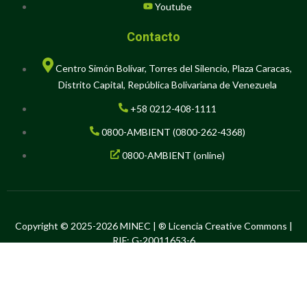
Youtube
Contacto
Centro Simón Bolívar, Torres del Silencio, Plaza Caracas,
Distrito Capital, República Bolivariana de Venezuela
+58 0212-408-1111
0800-AMBIENT (0800-262-4368)
0800-AMBIENT (online)
Copyright © 2025-2026 MINEC | ® Licencia Creative Commons |
RIF: G-20011653-6
Hecho en Software Libre por la Oficina de Tecnología de la
Información y la Comunicación del Ministerio del Poder Popular para
el Ecosocialismo