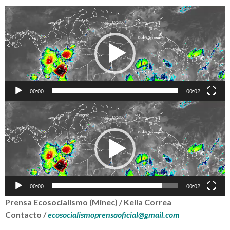
Reproductor
de
vídeo
00:00
00:02
Reproductor
de
vídeo
00:00
00:02
Prensa Ecosocialismo (Minec) / Keila Correa
Contacto /
ecosocialismoprensaoficial@gmail.com