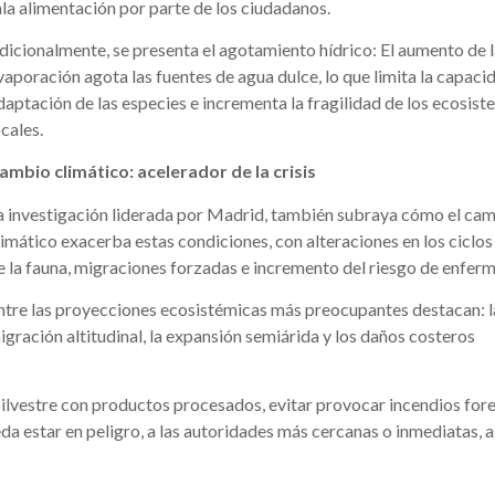
la alimentación por parte de los ciudadanos.
dicionalmente, se presenta el agotamiento hídrico: El aumento de 
vaporación agota las fuentes de agua dulce, lo que limita la capaci
daptación de las especies e incrementa la fragilidad de los ecosis
ocales.
ambio climático: acelerador de la crisis
a investigación liderada por Madrid, también subraya cómo el ca
limático exacerba estas condiciones, con alteraciones en los ciclos
e la fauna, migraciones forzadas e incremento del riesgo de enfer
ntre las proyecciones ecosistémicas más preocupantes destacan: l
igración altitudinal, la expansión semiárida y los daños costeros
 silvestre con productos procesados, evitar provocar incendios fore
da estar en peligro, a las autoridades más cercanas o inmediatas, 