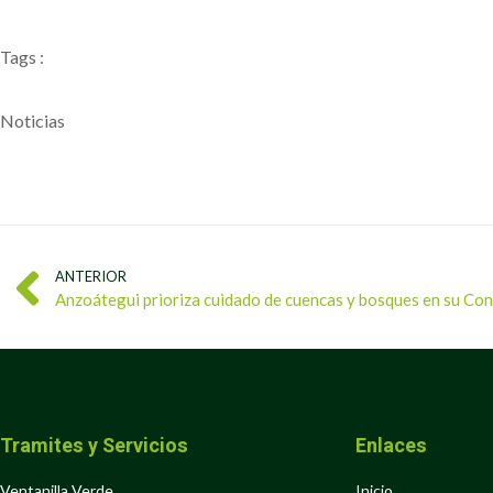
Tags :
Noticias
ANTERIOR
Anzoátegui prioriza cuidado de cuencas y bosques en su Co
Tramites y Servicios
Enlaces
Ventanilla Verde
Inicio