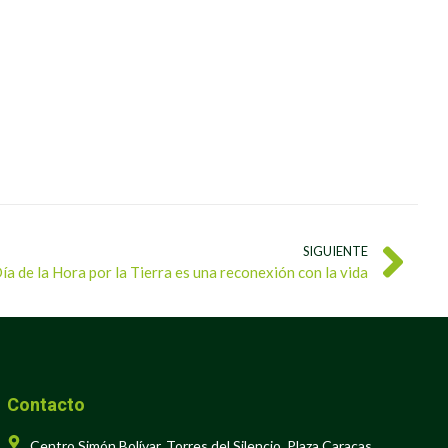
SIGUIENTE
ía de la Hora por la Tierra es una reconexión con la vida
Contacto
Centro Simón Bolívar, Torres del Silencio, Plaza Caracas,