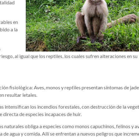
talidad
rables en
bido a la
s
sgo, al igual que los reptiles, los cuales sufren alteraciones en su
ación fisiológica: Aves, monos y reptiles presentan síntomas de jad
 resultar letales.
s intensifican los incendios forestales, con destrucción de la vege
e directa de especies incapaces de huir.
os naturales obliga a especies como monos capuchinos, felinos y av
 de agua y comida. Allí se enfrentan a nuevos peligros que increm