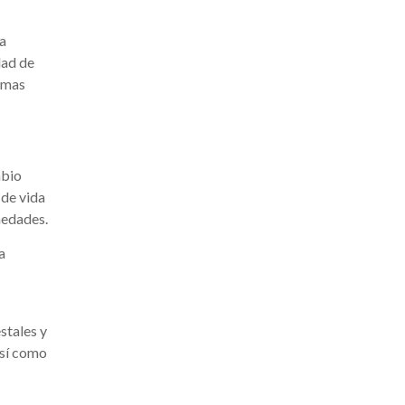
la
dad de
temas
mbio
 de vida
medades.
a
stales y
así como