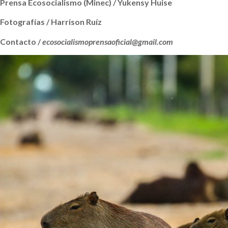
Prensa Ecosocialismo (Minec) / Yukensy Huise
Fotografías / Harrison Ruíz
Contacto /
ecosocialismoprensaoficial@gmail.com