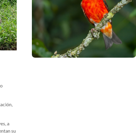
.
eo
tación,
es, a
entan su