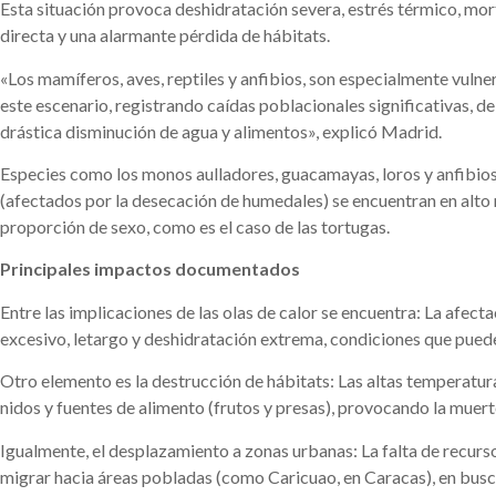
Esta situación provoca deshidratación severa, estrés térmico, mor
directa y una alarmante pérdida de hábitats.
«Los mamíferos, aves, reptiles y anfibios, son especialmente vulne
este escenario, registrando caídas poblacionales significativas, de
drástica disminución de agua y alimentos», explicó Madrid.
Especies como los monos aulladores, guacamayas, loros y anfibio
(afectados por la desecación de humedales) se encuentran en alto rie
proporción de sexo, como es el caso de las tortugas.
Principales impactos documentados
Entre las implicaciones de las olas de calor se encuentra: La afect
excesivo, letargo y deshidratación extrema, condiciones que pueden
Otro elemento es la destrucción de hábitats: Las altas temperatura
nidos y fuentes de alimento (frutos y presas), provocando la muert
Igualmente, el desplazamiento a zonas urbanas: La falta de recurs
migrar hacia áreas pobladas (como Caricuao, en Caracas), en busca