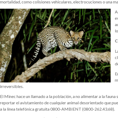
mortalidad, como colisiones vehiculares, electrocuciones o una ma
A
e
a
l
C
L
c
d
E
m
irreversibles.
El Minec hace un llamado a la población, a no alimentar a la fauna
reportar el avistamiento de cualquier animal desorientado que pue
a la línea telefónica gratuita 0800-AMBIENT (0800-262.43.68).