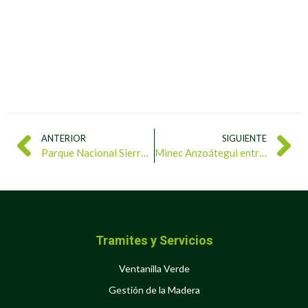
ANTERIOR
SIGUIENTE
Parque Nacional Sierra Nevada abarca más de 270 mil hectáreas
Minec Anzoátegui entrega 9 metros cúbicos de sustrato al vivero Las Palmeras
Tramites y Servicios
Ventanilla Verde
Gestión de la Madera