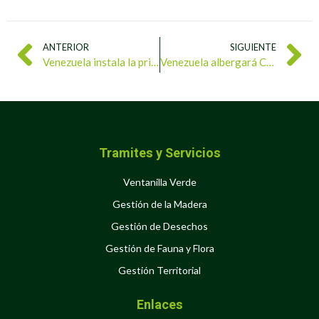
ANTERIOR
SIGUIENTE
Venezuela instala la primera mesa técnica para la conservación de la biodiversidad marina y el control de especies exóticas invasoras
Venezuela albergará Congreso Mundial en Defensa de la Madre Tierra en diciembre
Tramites y Servicios
Ventanilla Verde
Gestión de la Madera
Gestión de Desechos
Gestión de Fauna y Flora
Gestión Territorial
Enlaces