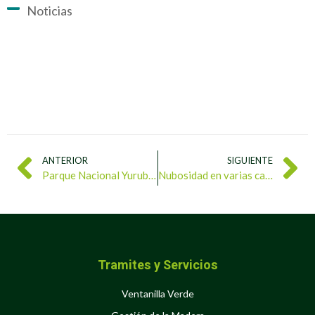
Noticias
ANTERIOR
SIGUIENTE
Parque Nacional Yurubí resguarda las fuentes de agua de San Felipe
Nubosidad en varias capas genera lloviznas en buena parte del país
Tramites y Servicios
Ventanilla Verde