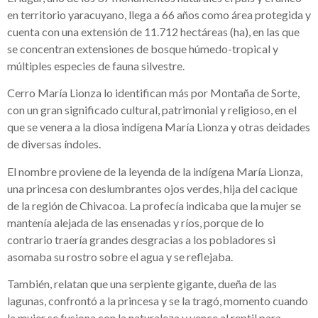
en territorio yaracuyano, llega a 66 años como área protegida y
cuenta con una extensión de 11.712 hectáreas (ha), en las que
se concentran extensiones de bosque húmedo-tropical y
múltiples especies de fauna silvestre.
Cerro María Lionza lo identifican más por Montaña de Sorte,
con un gran significado cultural, patrimonial y religioso, en el
que se venera a la diosa indígena María Lionza y otras deidades
de diversas índoles.
El nombre proviene de la leyenda de la indígena María Lionza,
una princesa con deslumbrantes ojos verdes, hija del cacique
de la región de Chivacoa. La profecía indicaba que la mujer se
mantenía alejada de las ensenadas y ríos, porque de lo
contrario traería grandes desgracias a los pobladores si
asomaba su rostro sobre el agua y se reflejaba.
También, relatan que una serpiente gigante, dueña de las
lagunas, confrontó a la princesa y se la tragó, momento cuando
la mujer se fusiona con la naturaleza y vence al reptil para