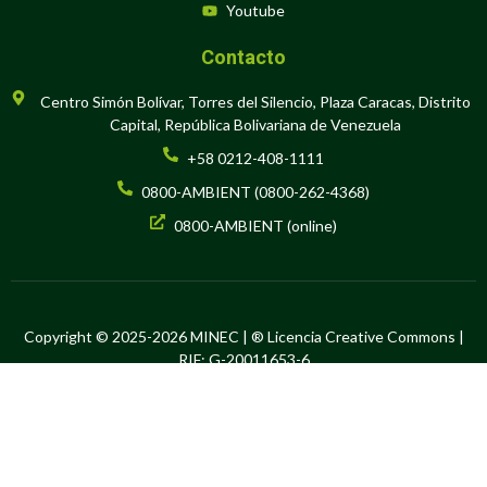
Youtube
Contacto
Centro Simón Bolívar, Torres del Silencio, Plaza Caracas, Distrito
Capital, República Bolivariana de Venezuela
+58 0212-408-1111
0800-AMBIENT (0800-262-4368)
0800-AMBIENT (online)
Copyright © 2025-2026 MINEC | ® Licencia Creative Commons |
RIF: G-20011653-6
Hecho en Software Libre por la Oficina de Tecnología de la
Información y la Comunicación del Ministerio del Poder Popular para
el Ecosocialismo