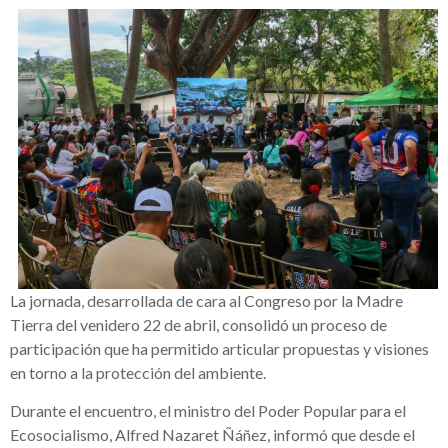
La jornada, desarrollada de cara al Congreso por la Madre
Tierra del venidero 22 de abril, consolidó un proceso de
participación que ha permitido articular propuestas y visiones
en torno a la protección del ambiente.
Durante el encuentro, el ministro del Poder Popular para el
Ecosocialismo, Alfred Nazaret Ñáñez, informó que desde el