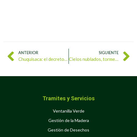
ANTERIOR
SIGUIENTE
Chuquisaca: el decreto ecológico de Bolívar que inspira la Venezuela del futuro
Cielos nublados, tormentas y fuerte calor en horas vespertinas prevén para este jueves
Tramites y Servicios
Ventanilla Verde
Gestión de la Madera
Gestión de Desechos