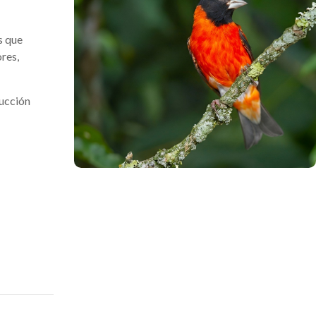
s que
ores,
ducción
.