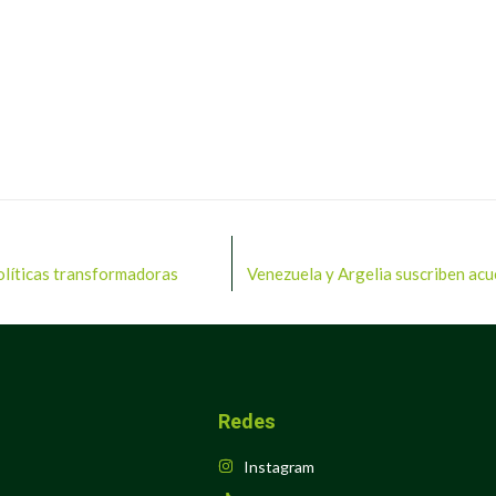
políticas transformadoras
Venezuela y Argelia suscriben acu
Redes
Instagram