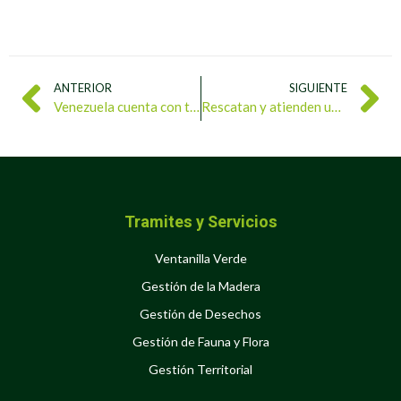
ANTERIOR
SIGUIENTE
Venezuela cuenta con tres Patrimonios de la Humanidad y 37 monumentos naturales
Rescatan y atienden un oso melero en la Bahía de Patanemo
Tramites y Servicios
Ventanilla Verde
Gestión de la Madera
Gestión de Desechos
Gestión de Fauna y Flora
Gestión Territorial