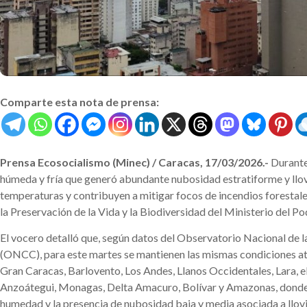
Comparte esta nota de prensa:
Prensa Ecosocialismo (Minec) / Caracas, 17/03/2026.-
Durante 
húmeda y fría que generó abundante nubosidad estratiforme y llov
temperaturas y contribuyen a mitigar focos de incendios forestales
la Preservación de la Vida y la Biodiversidad del Ministerio del 
El vocero detalló que, según datos del Observatorio Nacional de la
(ONCC), para este martes se mantienen las mismas condiciones at
Gran Caracas, Barlovento, Los Andes, Llanos Occidentales, Lara, el
Anzoátegui, Monagas, Delta Amacuro, Bolívar y Amazonas, donde
humedad y la presencia de nubosidad baja y media asociada a llov