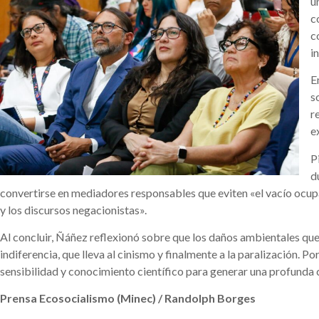
u
c
c
i
E
s
r
e
P
d
convertirse en mediadores responsables que eviten «el vacío ocupad
y los discursos negacionistas».
Al concluir, Ñáñez reflexionó sobre que los daños ambientales que 
indiferencia, que lleva al cinismo y finalmente a la paralización. P
sensibilidad y conocimiento científico para generar una profunda 
Prensa Ecosocialismo (Minec) / Randolph Borges