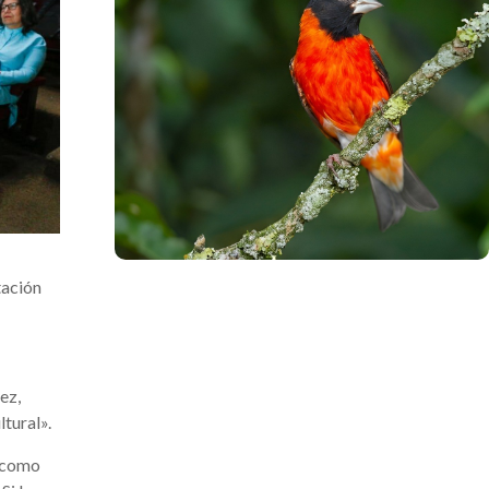
.
tación
ez,
tural».
l como