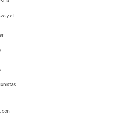
Si la
za y el
ar
s
s
ionistas
, con