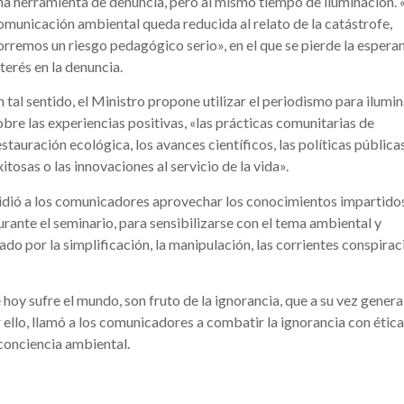
na herramienta de denuncia, pero al mismo tiempo de iluminación. «
omunicación ambiental queda reducida al relato de la catástrofe,
orremos un riesgo pedagógico serio», en el que se pierde la esperan
nterés en la denuncia.
n tal sentido, el Ministro propone utilizar el periodismo para ilumin
obre las experiencias positivas, «las prácticas comunitarias de
estauración ecológica, los avances científicos, las políticas pública
xitosas o las innovaciones al servicio de la vida».
idió a los comunicadores aprovechar los conocimientos impartido
urante el seminario, para sensibilizarse con el tema ambiental y
o por la simplificación, la manipulación, las corrientes conspirac
hoy sufre el mundo, son fruto de la ignorancia, que a su vez genera
or ello, llamó a los comunicadores a combatir la ignorancia con ética
conciencia ambiental.