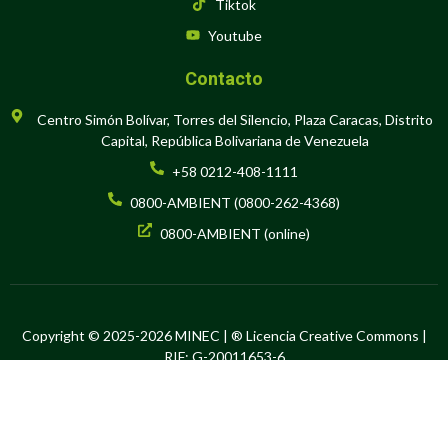
Tiktok
Youtube
Contacto
Centro Simón Bolívar, Torres del Silencio, Plaza Caracas, Distrito
Capital, República Bolivariana de Venezuela
+58 0212-408-1111
0800-AMBIENT (0800-262-4368)
0800-AMBIENT (online)
Copyright © 2025-2026 MINEC | ® Licencia Creative Commons |
RIF: G-20011653-6
Hecho en Software Libre por la Oficina de Tecnología de la
Información y la Comunicación del Ministerio del Poder Popular para
el Ecosocialismo