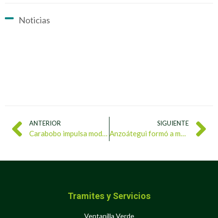
Noticias
ANTERIOR
SIGUIENTE
Carabobo impulsa modelo comunitario de reciclaje en Naguanagua
Anzoátegui formó a más de mil personas en Semana Mundial del Ambiente
Tramites y Servicios
Ventanilla Verde