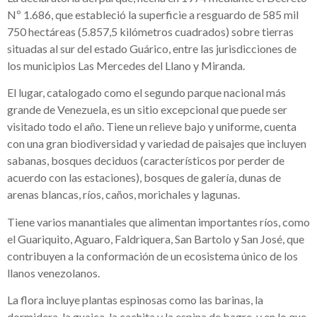
Nº 1.686, que estableció la superficie a resguardo de 585 mil
750 hectáreas (5.857,5 kilómetros cuadrados) sobre tierras
situadas al sur del estado Guárico, entre las jurisdicciones de
los municipios Las Mercedes del Llano y Miranda.
El lugar, catalogado como el segundo parque nacional más
grande de Venezuela, es un sitio excepcional que puede ser
visitado todo el año. Tiene un relieve bajo y uniforme, cuenta
con una gran biodiversidad y variedad de paisajes que incluyen
sabanas, bosques deciduos (característicos por perder de
acuerdo con las estaciones), bosques de galería, dunas de
arenas blancas, ríos, caños, morichales y lagunas.
Tiene varios manantiales que alimentan importantes ríos, como
el Guariquito, Aguaro, Faldriquera, San Bartolo y San José, que
contribuyen a la conformación de un ecosistema único de los
llanos venezolanos.
La flora incluye plantas espinosas como las barinas, la
dormidera, la guaica, la cachita y la espina de bagre, y en lo que