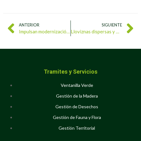
ANTERIOR
SIGUIENTE
Impulsan modernización integral del sistema de desechos sólidos desde Táchira
Lloviznas dispersas y máximas de hasta 38°C se esperan este lunes en gran parte del país
Tramites y Servicios
Ventanilla Verde
Gestión de la Madera
Gestión de Desechos
Gestión de Fauna y Flora
Gestión Territorial