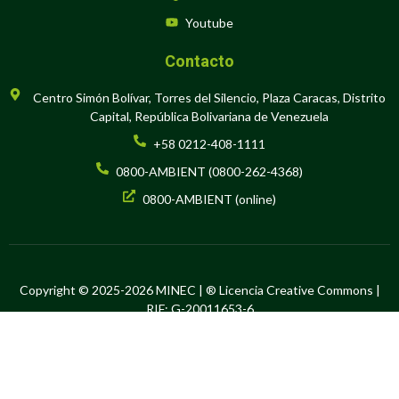
Youtube
Contacto
Centro Simón Bolívar, Torres del Silencio, Plaza Caracas, Distrito
Capital, República Bolivariana de Venezuela
+58 0212-408-1111
0800-AMBIENT (0800-262-4368)
0800-AMBIENT (online)
Copyright © 2025-2026 MINEC | ® Licencia Creative Commons |
RIF: G-20011653-6
Hecho en Software Libre por la Oficina de Tecnología de la
Información y la Comunicación del Ministerio del Poder Popular para
el Ecosocialismo