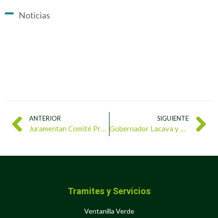
Noticias
ANTERIOR
SIGUIENTE
Juramentan Comité Promotor Nacional para impulsar conformación de 4.775 Consejos Ecosocialistas Indígenas
Gobernador Lacava y el ministro Molina supervisaron planta procesadora de desechos sólidos en Guacara
Tramites y Servicios
Ventanilla Verde