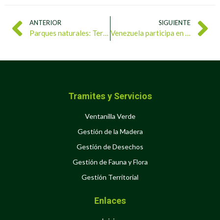
ANTERIOR
SIGUIENTE
Parques naturales: Territorios que protegen la vida
Venezuela participa en la Reunión Ministerial de América Latina y el Caribe para la Implementación de la Acción Climática Regional rumbo a la COP30
Tramites y Servicios
Ventanilla Verde
Gestión de la Madera
Gestión de Desechos
Gestión de Fauna y Flora
Gestión Territorial
Enlaces