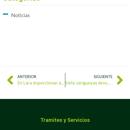
Noticias
ANTERIOR
SIGUIENTE
En Lara inspeccionan áreas protegidas y verifican cumplimiento de leyes ambientales
Siete zarigueyas devueltas a su hábitat en Anzoátegui
Tramites y Servicios