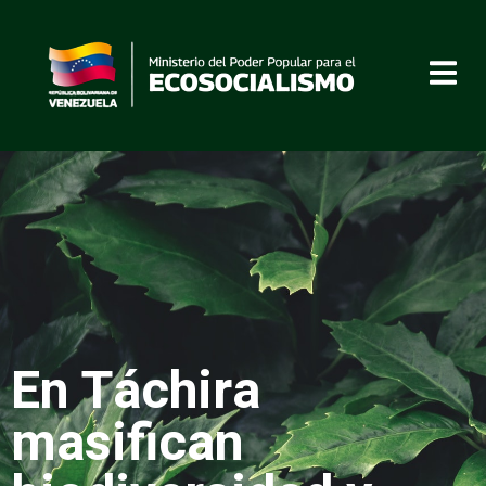
En Táchira
masifican