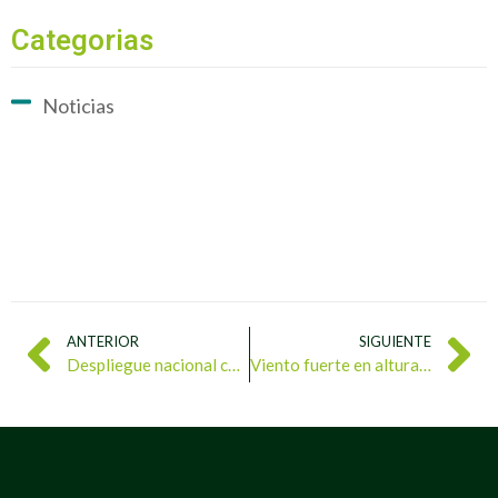
Categorias
Noticias
ANTERIOR
SIGUIENTE
Despliegue nacional contiene incendios forestales en pulmones vegetales estratégicos
Viento fuerte en alturas incrementa nubosidad y genera lluvias dispersas en varias regiones del país