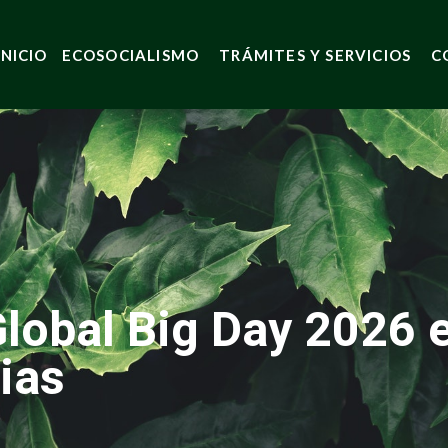
INICIO
ECOSOCIALISMO
TRÁMITES Y SERVICIOS
C
lobal Big Day 2026 e
ias