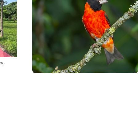
.
una