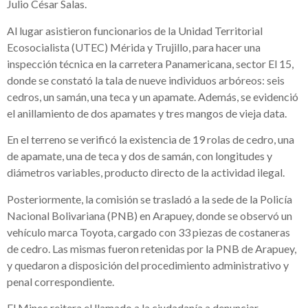
Julio César Salas.
Al lugar asistieron funcionarios de la Unidad Territorial
Ecosocialista (UTEC) Mérida y Trujillo, para hacer una
inspección técnica en la carretera Panamericana, sector El 15,
donde se constató la tala de nueve individuos arbóreos: seis
cedros, un samán, una teca y un apamate. Además, se evidenció
el anillamiento de dos apamates y tres mangos de vieja data.
En el terreno se verificó la existencia de 19 rolas de cedro, una
de apamate, una de teca y dos de samán, con longitudes y
diámetros variables, producto directo de la actividad ilegal.
Posteriormente, la comisión se trasladó a la sede de la Policía
Nacional Bolivariana (PNB) en Arapuey, donde se observó un
vehículo marca Toyota, cargado con 33 piezas de costaneras
de cedro. Las mismas fueron retenidas por la PNB de Arapuey,
y quedaron a disposición del procedimiento administrativo y
penal correspondiente.
El Minec reitera el llamado a la ciudadanía a denunciar