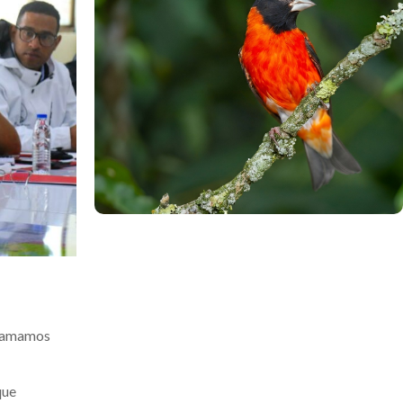
.
 llamamos
que