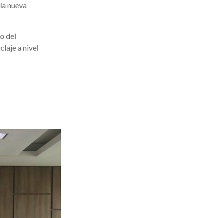
la nueva
o del
laje a nivel